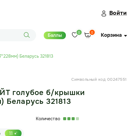
Войти
0
0
Корзина
Баллы
7*228мм) Беларусь 321813
Символьный код 00247551
АЙТ голубое б/крышки
) Беларусь 321813
Количество
р
11