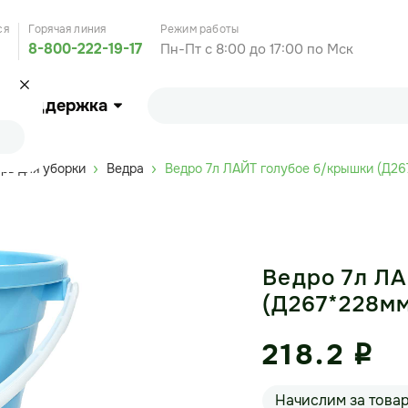
ся
Горячая линия
Режим работы
8-800-222-19-17
Пн-Пт с 8:00 до 17:00 по Мск
Поддержка
рь для уборки
Ведра
Ведро 7л ЛАЙТ голубое б/крышки (Д26
Ведро 7л Л
(Д267*228мм
218.2
i
Начислим за това