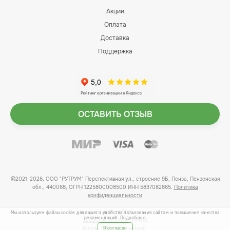
Акции
Оплата
Доставка
Поддержка
ОСТАВИТЬ ОТЗЫВ
©2021-2026, ООО "РУТРУМ" Перспективная ул., строение 9Б, Пенза, Пензенская
обл., 440068, ОГРН 1225800008500 ИНН 5837082865.
Политика
конфиденциальности
Служба заботы:
Мы используем файлы cookie для вашего удобства пользования сайтом и повышения качества
рекомендаций.
Подробнее
zabota@rutrum.ru
(почта)
@help_rutrum (телеграм)
Я согласен