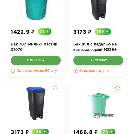
1422.9
3173
71
159
i
i
Бак 70л МилихПластик
Бак 85л с педалью на
01070
колесах серый М2399
В КОРЗИНУ
В КОРЗИНУ
Осталось менее 50 штук
Осталась 1 штука
3173
1466.8
159
73
i
i