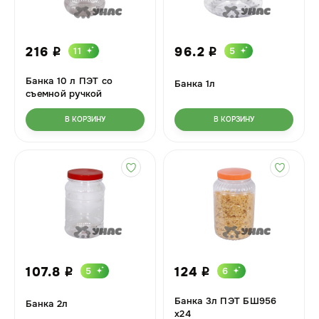
216
96.2
11
5
i
i
Банка 10 л ПЭТ со
Банка 1л
съемной ручкой
В КОРЗИНУ
В КОРЗИНУ
107.8
124
5
6
i
i
Банка 3л ПЭТ БШ956
Банка 2л
х24