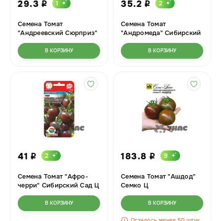
29.3
35.2
1
2
i
i
Семена Томат
Семена Томат
"Андреевский Сюрприз"
"Андромеда" Сибирский
Сибирский Сад Ц
Сад Ц
В КОРЗИНУ
В КОРЗИНУ
41
183.8
2
9
i
i
Семена Томат "Афро-
Семена Томат "Ашдод"
черри" Сибирский Сад Ц
Семко Ц
В КОРЗИНУ
В КОРЗИНУ
Осталось менее 50 штук