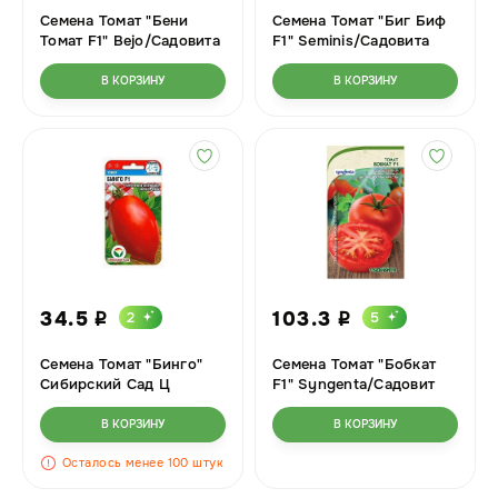
Семена Томат "Бени
Семена Томат "Биг Биф
Томат F1" Bejo/Садовита
F1" Seminis/Садовита
5шт Ц
5шт Ц
В КОРЗИНУ
В КОРЗИНУ
34.5
103.3
2
5
i
i
Семена Томат "Бинго"
Семена Томат "Бобкат
Сибирский Сад Ц
F1" Syngenta/Садовит
10шт Ц
В КОРЗИНУ
В КОРЗИНУ
Осталось менее 100 штук