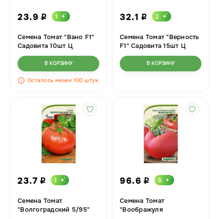
23.9
32.1
1
2
i
i
Семена Томат "Вано F1"
Семена Томат "Верность
Садовита 10шт Ц
F1" Садовита 15шт Ц
В КОРЗИНУ
В КОРЗИНУ
Осталось менее 100 штук
23.7
96.6
1
5
i
i
Семена Томат
Семена Томат
"Волгоградский 5/95"
"Воображуля
Садовита 0,2гр Ц
F1(Эксклюзив)" Садовита