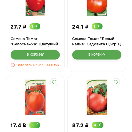
27.7
24.1
1
1
i
i
Семена Томат
Семена Томат "Белый
"Белоснежка" Цветущий
налив" Садовита 0,2гр Ц
сад Ц
В КОРЗИНУ
В КОРЗИНУ
Осталось менее 100 штук
17.4
87.2
1
4
i
i