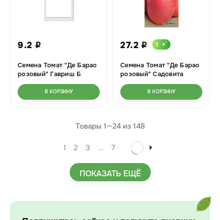
9.2
27.2
1
i
i
Семена Томат "Де Барао
Семена Томат "Де Барао
розовый" Гавриш Б
розовый" Садовита
0,05гр Ц
В КОРЗИНУ
В КОРЗИНУ
Товары 1—
24
из
148
1
2
3
...
7
ПОКАЗАТЬ ЕЩЁ