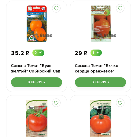
35.2
29
2
1
i
i
Семена Томат "Буян
Семена Томат "Бычье
желтый" Сибирский Сад
сердце оранжевое"
Ц
Русский огород Ц
В КОРЗИНУ
В КОРЗИНУ