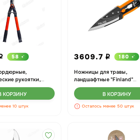
3609.7
58
180
i
i
ордюрные,
Ножницы для травы,
еские рукоятки,
ландшафтные "Finland"
A" 600-800мм
Центроинструмент
В КОРЗИНУ
В КОРЗИНУ
менее 10 штук
Осталось менее 50 штук