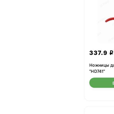
337.9
i
Ножницы дл
"HD741"