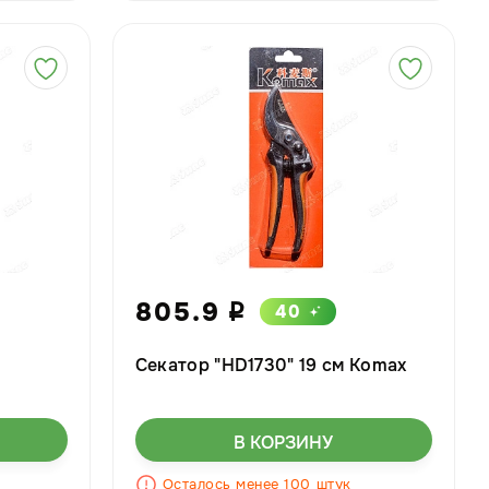
805.9
40
i
Секатор "HD1730" 19 см Komax
В КОРЗИНУ
Осталось менее 100 штук