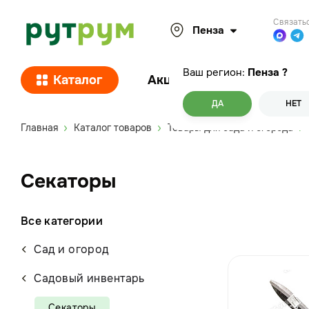
Связать
Пенза
Ваш регион:
Пенза
?
Каталог
Акции
Покупателям
ДА
НЕТ
Главная
Каталог товаров
Товары для сада и огорода
Секаторы
Все категории
Сад и огород
Садовый инвентарь
Секаторы