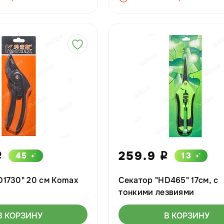
259.9
45
13
i
i
D1730" 20 см Komax
Секатор "HD465" 17см, с
тонкими лезвиями
В КОРЗИНУ
В КОРЗИНУ