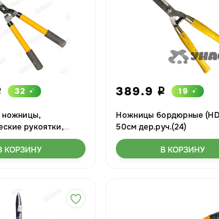
389.9
32
19
i
i
 ножницы,
Ножницы бордюрные (HD
еские рукоятки,
50см дер.руч.(24)
00-700мм Садовита
В КОРЗИНУ
В КОРЗИНУ