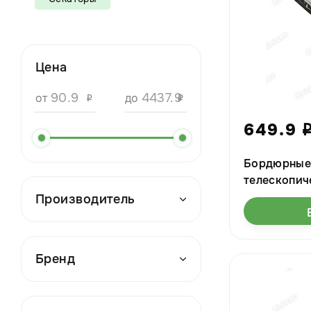
Цена
от
до
i
i
649.9
Бордюрные
телескопич
"HD8324" 6
Производитель
Бренд