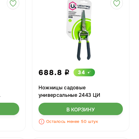
688.8
34
i
Ножницы садовые
универсальные 2443 ЦИ
м с
В КОРЗИНУ
ожет
орез,
Осталось менее 50 штук
вы. (6)