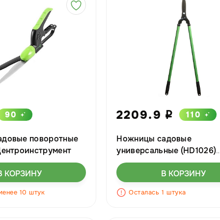
2209.9
90
110
i
адовые поворотные
Ножницы садовые
Центроинструмент
универсальные (HD1026)
металлические ручки 90с
В КОРЗИНУ
В КОРЗИНУ
изогнутыми лезвиями. М
использоваться как куст
менее 10 штук
Осталась 1 штука
ножницы для стрижки тра