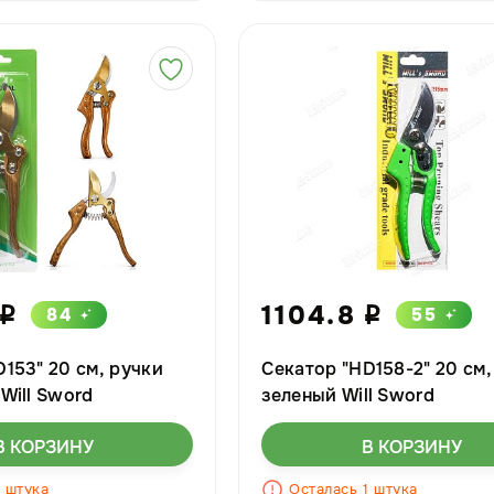
1104.8
84
55
i
i
153" 20 см, ручки
Секатор "HD158-2" 20 см,
Will Sword
зеленый Will Sword
В КОРЗИНУ
В КОРЗИНУ
1 штука
Осталась 1 штука