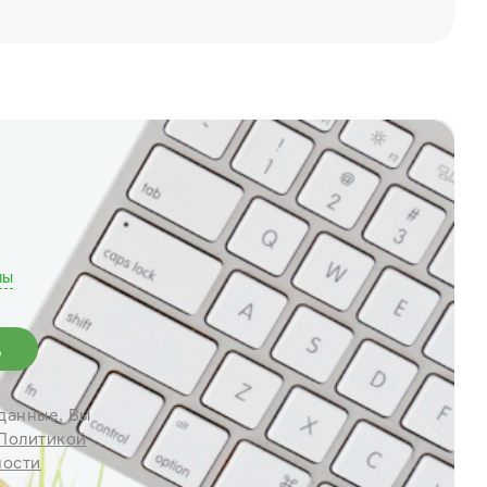
лы
данные, Вы
Политикой
ности