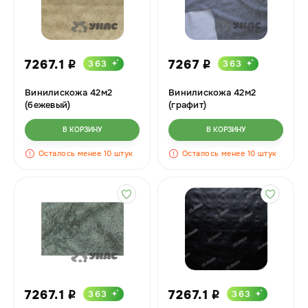
7267.1
7267
363
363
i
i
Винилискожа 42м2
Винилискожа 42м2
(бежевый)
(графит)
В КОРЗИНУ
В КОРЗИНУ
Осталось менее 10 штук
Осталось менее 10 штук
7267.1
7267.1
363
363
i
i