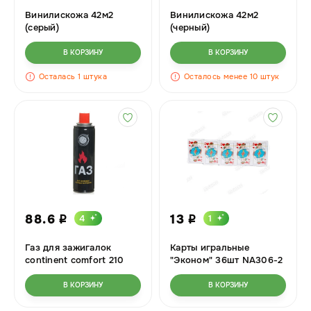
Винилискожа 42м2
Винилискожа 42м2
(серый)
(черный)
В КОРЗИНУ
В КОРЗИНУ
Осталась 1 штука
Осталось менее 10 штук
88.6
13
4
1
i
i
Газ для зажигалок
Карты игральные
continent comfort 210
"Эконом" 36шт NA306-2
см3
Z.X.M No 9811 12шт/упак
В КОРЗИНУ
В КОРЗИНУ