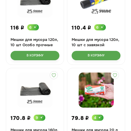
116
110.4
6
6
i
i
Мешки для мусора 120л,
Мешки для мусора 120л,
10 шт Особо прочные
10 шт с завязкой
Мультипласт
Мультипласт
В КОРЗИНУ
В КОРЗИНУ
170.8
79.8
9
4
i
i
Мешки для мусора 160л,
Мешки для мусора 20 л