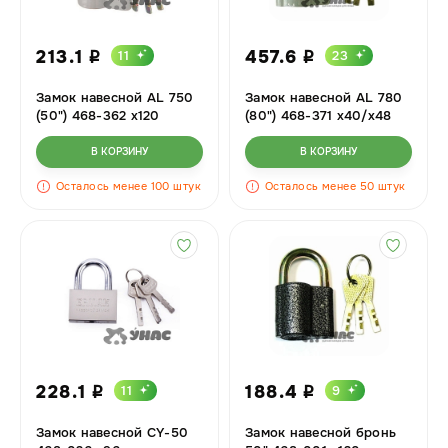
213.1
457.6
11
23
i
i
Замок навесной AL 750
Замок навесной AL 780
(50") 468-362 х120
(80") 468-371 х40/х48
В КОРЗИНУ
В КОРЗИНУ
Осталось менее 100 штук
Осталось менее 50 штук
228.1
188.4
11
9
i
i
Замок навесной CY-50
Замок навесной бронь