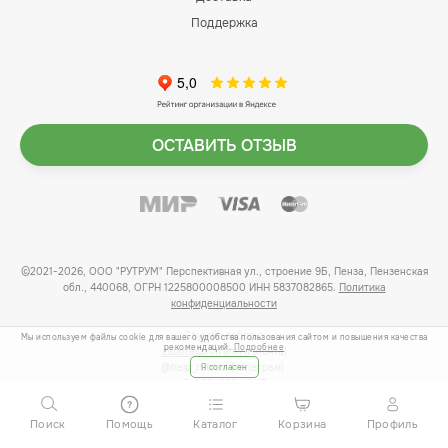
Поддержка
ОСТАВИТЬ ОТЗЫВ
©2021-2026, ООО "РУТРУМ" Перспективная ул., строение 9Б, Пенза, Пензенская
обл., 440068, ОГРН 1225800008500 ИНН 5837082865.
Политика
конфиденциальности
Служба заботы:
Мы используем файлы cookie для вашего удобства пользования сайтом и повышения качества
рекомендаций.
Подробнее
zabota@rutrum.ru
(почта)
@help_rutrum (телеграм)
Я согласен
8-800-222-19-17
*по будням с 8 до 17 по Мск
Поиск
Помощь
Каталог
Корзина
Профиль