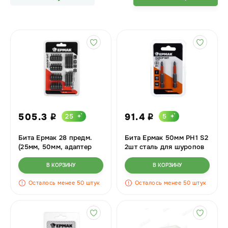
505.3
91.4
25
5
i
i
Бита Ермак 28 предм.
Бита Ермак 50мм РН1 S2
(25мм, 50мм, адаптер
2шт сталь для шуропов
60мм) 601-068
601-051
В КОРЗИНУ
В КОРЗИНУ
Осталось менее 50 штук
Осталось менее 50 штук