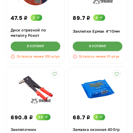
47.5
89.7
2
4
i
i
Диск отрезной по
Заклепки Ермак 4*10мм
металлу Рокот
150х1,2х22
В КОРЗИНУ
В КОРЗИНУ
Осталось менее 100 штук
Осталось менее 10 штук
690.8
68.7
35
3
i
i
Заклепочник
Замазка оконная 400гр