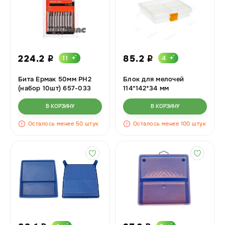
224.2
85.2
11
4
i
i
Бита Ермак 50мм РН2
Блок для мелочей
(набор 10шт) 657-033
114*142*34 мм
х120
(прозрачный) (M2950C)
IDEA
В КОРЗИНУ
В КОРЗИНУ
Осталось менее 50 штук
Осталось менее 100 штук