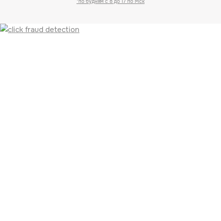
*по будням с 8 до 17 по Мск