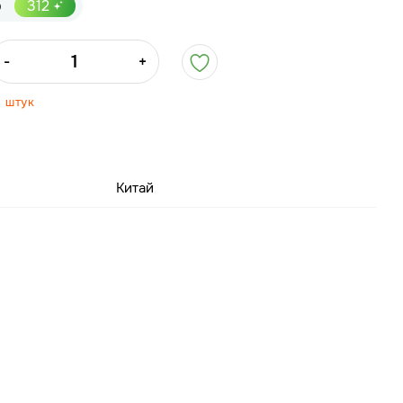
р
312
-
+
0 штук
Китай