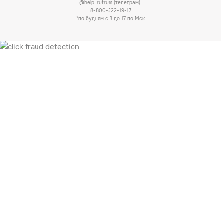
@help_rutrum (телеграм)
8-800-222-19-17
*по будням с 8 до 17 по Мск