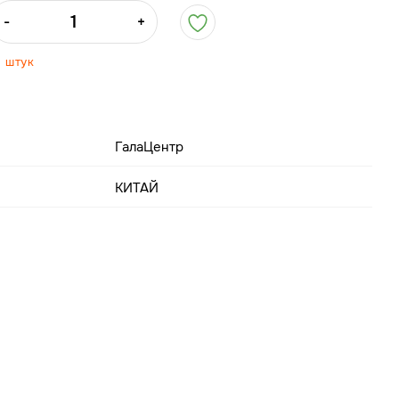
-
+
0 штук
ГалаЦентр
КИТАЙ