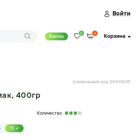
Войти
0
0
Корзина
Баллы
Символьный код 00015235
ак, 400гр
Количество
р
15