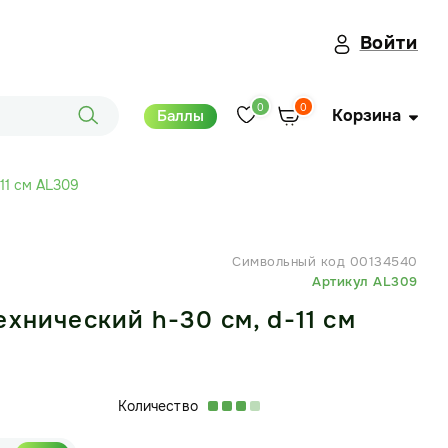
Войти
0
0
Корзина
Баллы
11 см AL309
Символьный код 00134540
Артикул AL309
ехнический h-30 см, d-11 см
Количество