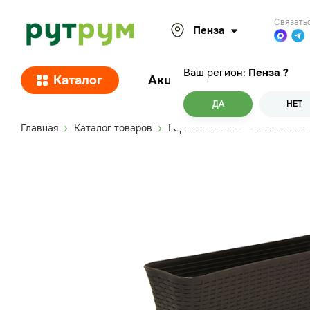
Связать
Пенза
Ваш регион:
Пенза
?
Каталог
Акции
Покупателям
ДА
НЕТ
Главная
Каталог товаров
Горшки и кашпо
Балконные