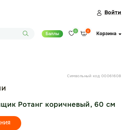
Войти
0
0
Корзина
Баллы
Символьный код 00061608
ИИ
щик Ротанг коричневый, 60 см
АНИЯ