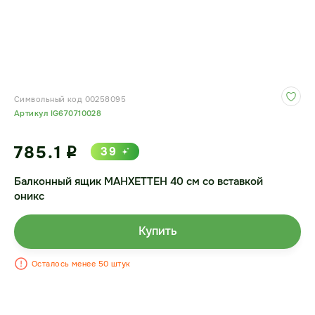
Символьный код 00258095
Артикул IG670710028
785.1
39
i
Балконный ящик МАНХЕТТЕН 40 см со вставкой
оникс
Купить
Осталось менее 50 штук