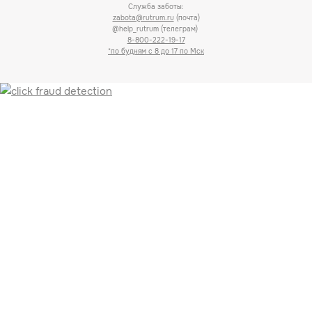
Служба заботы:
zabota@rutrum.ru
(почта)
@help_rutrum (телеграм)
8-800-222-19-17
*по будням с 8 до 17 по Мск