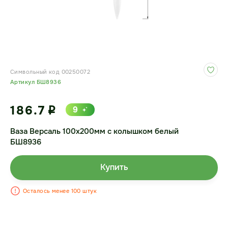
Символьный код 00250072
Артикул БШ8936
186.7
9
i
Ваза Версаль 100х200мм с колышком белый
БШ8936
Купить
Осталось менее 100 штук