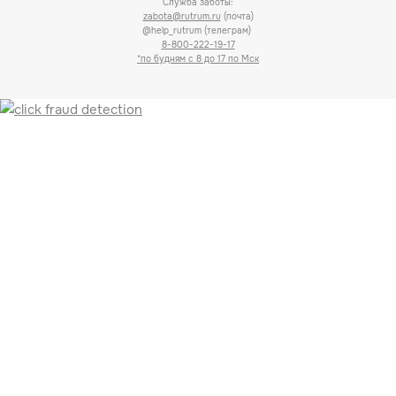
Служба заботы:
zabota@rutrum.ru
(почта)
@help_rutrum (телеграм)
8-800-222-19-17
*по будням с 8 до 17 по Мск