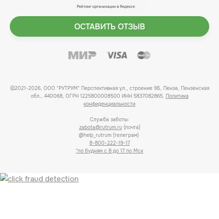
ОСТАВИТЬ ОТЗЫВ
©2021-2026, ООО "РУТРУМ" Перспективная ул., строение 9Б, Пенза, Пензенская
обл., 440068, ОГРН 1225800008500 ИНН 5837082865.
Политика
конфиденциальности
Служба заботы:
zabota@rutrum.ru
(почта)
@help_rutrum (телеграм)
8-800-222-19-17
*по будням с 8 до 17 по Мск