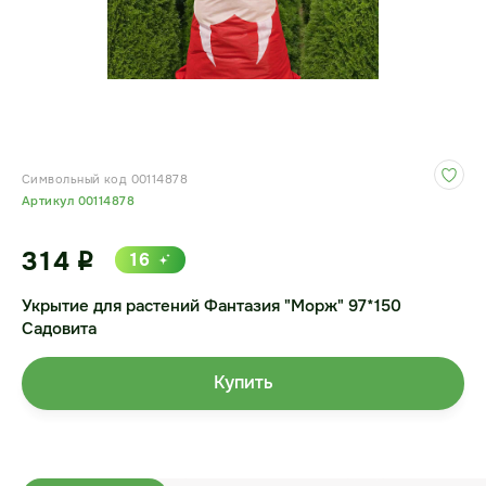
Символьный код 00114878
Артикул 00114878
314
16
i
Укрытие для растений Фантазия "Морж" 97*150
Садовита
Купить