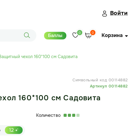
Войти
0
0
Корзина
Баллы
Защитный чехол 160*100 см Садовита
Символьный код 00114882
Артикул 00114882
хол 160*100 см Садовита
Количество
р
12