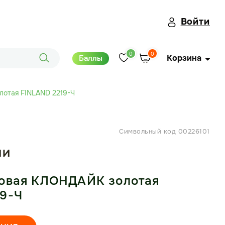
Войти
0
0
Корзина
Баллы
лотая FINLAND 2219-Ч
Символьный код 00226101
ИИ
ковая КЛОНДАЙК золотая
19-Ч