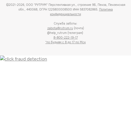
©2021-2026, ООО "РУТРУМ" Перспективная ул., строение 9Б, Пенза, Пензенская
обл., 440068, ОГРН 1225800008500 ИНН 5837082865.
Политика
конфиденциальности
Служба заботы:
zabota@rutrum.ru
(почта)
@help_rutrum (телеграм)
8-800-222-19-17
*по будням с 8 до 17 по Мск