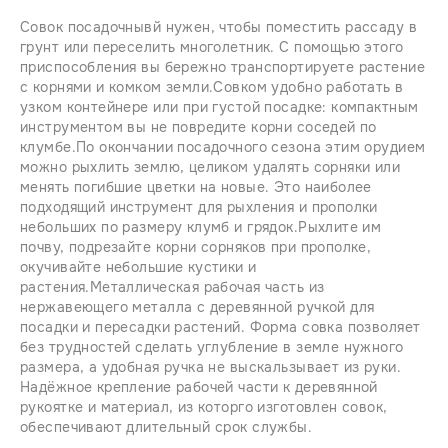
Совок посадочнывй нужен, чтобы поместить рассаду в
грунт или переселить многолетник. С помощью этого
приспособления вы бережно транспортируете растение
с корнями и комком земли.Совком удобно работать в
узком контейнере или при густой посадке: компактным
инструментом вы не повредите корни соседей по
клумбе.По окончании посадочного сезона этим орудием
можно рыхлить землю, целиком удалять сорняки или
менять погибшие цветки на новые. Это наиболее
подходящий инструмент для рыхления и прополки
небольших по размеру клумб и грядок.Рыхлите им
почву, подрезайте корни сорняков при прополке,
окучивайте небольшие кустики и
растения.Металлическая рабочая часть из
нержавеющего металла с деревянной ручкой для
посадки и пересадки растений. Форма совка позволяет
без трудностей сделать углубление в земле нужного
размера, а удобная ручка не выскальзывает из руки.
Надёжное крепление рабочей части к деревянной
рукоятке и материал, из которго изготовлен совок,
обеспечивают длительный срок службы.