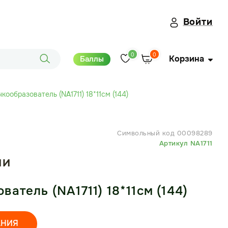
Войти
0
0
Корзина
Баллы
кообразователь (NA1711) 18*11см (144)
Символьный код 00098289
Артикул NA1711
ИИ
атель (NA1711) 18*11см (144)
АНИЯ