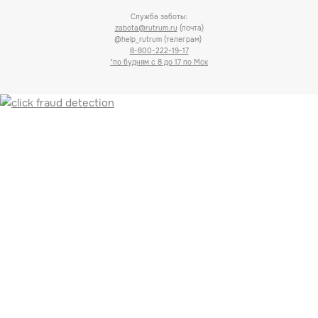
Служба заботы:
zabota@rutrum.ru
(почта)
@help_rutrum (телеграм)
8-800-222-19-17
*по будням с 8 до 17 по Мск