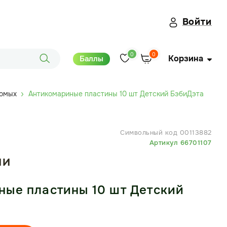
Войти
0
0
Корзина
Баллы
комых
Антикомариные пластины 10 шт Детский БэбиДэта
Символьный код 00113882
Артикул 66701107
ИИ
ные пластины 10 шт Детский