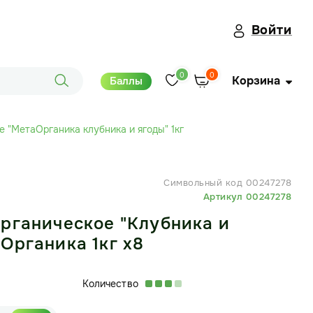
Войти
0
0
Корзина
Баллы
 "МетаОрганика клубника и ягоды" 1кг
Символьный код 00247278
Артикул 00247278
рганическое "Клубника и
Органика 1кг х8
Количество