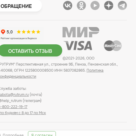
 ОБРАЩЕНИЕ
ОСТАВИТЬ ОТЗЫВ
©2021-2026, ООО
"РУТРУМ" Перспективная ул., строение 9Б, Пенза, Пензенская обл.,
440068, ОГРН 1225800008500 ИНН 5837082865.
Политика
конфиденциальности
Служба заботы:
zabota@rutrum.ru
(почта)
@help_rutrum (телеграм)
8-800-222-19-17
*по будням с 8 до 17 по Мск
й.
Подробнее
Я согласен