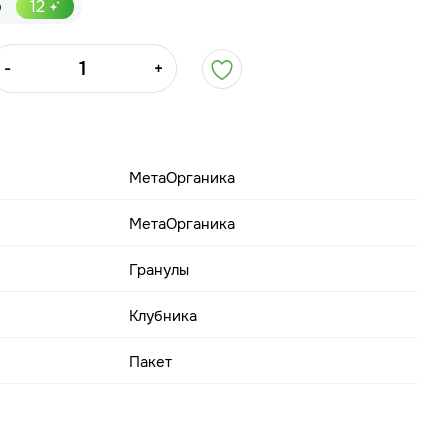
р
12
-
+
МетаОрганика
МетаОрганика
Гранулы
Клубника
Пакет