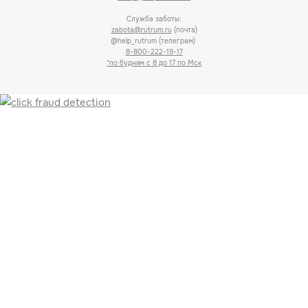
Служба заботы:
zabota@rutrum.ru
(почта)
@help_rutrum (телеграм)
8-800-222-19-17
*по будням с 8 до 17 по Мск