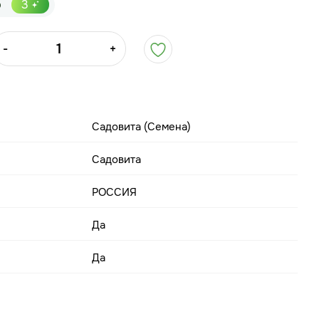
р
3
-
+
Садовита (Семена)
Садовита
РОССИЯ
Да
Да