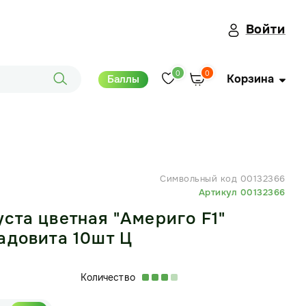
Войти
0
0
Корзина
Баллы
Символьный код 00132366
Артикул 00132366
ста цветная "Америго F1"
адовита 10шт Ц
Количество