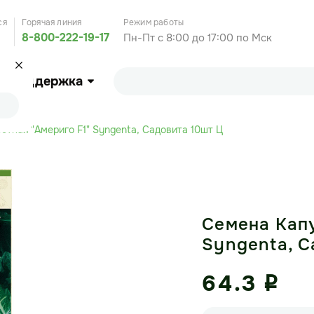
ся
Горячая линия
Режим работы
8-800-222-19-17
Пн-Пт с 8:00 до 17:00 по Мск
Поддержка
етная "Америго F1" Syngenta, Садовита 10шт Ц
Семена Капу
Syngenta, С
64.3
i