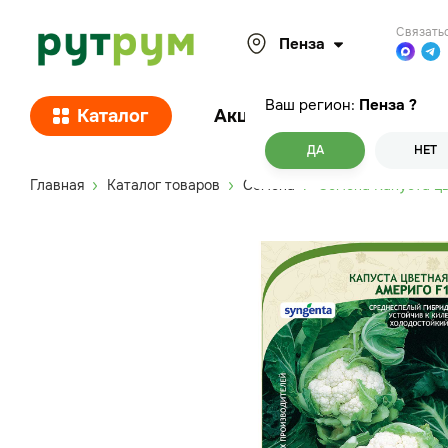
Связать
Пенза
Ваш регион:
Пенза
?
Каталог
Акции
Покупателям
ДА
НЕТ
Главная
Каталог товаров
Семена
Семена Капуста цв