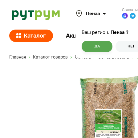
Связать
Пенза
Ваш регион:
Пенза
?
Каталог
Акции
Покупателям
ДА
НЕТ
Главная
Каталог товаров
Семена
Семена газона