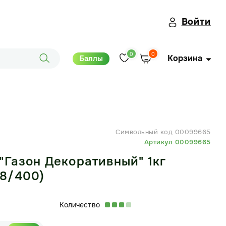
Войти
0
0
Корзина
Баллы
Символьный код 00099665
Артикул 00099665
"Газон Декоративный" 1кг
8/400)
Количество