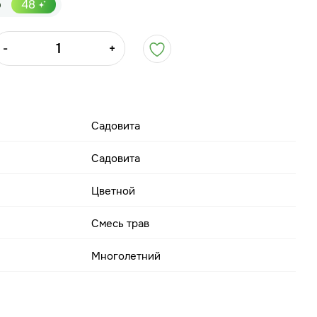
р
48
-
+
Садовита
Садовита
Цветной
Смесь трав
Многолетний