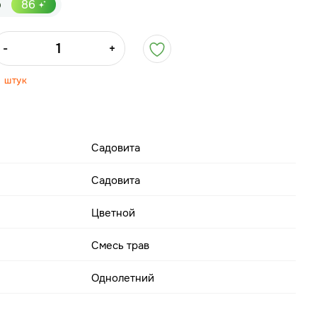
р
86
-
+
0 штук
Садовита
Садовита
Цветной
Смесь трав
Однолетний