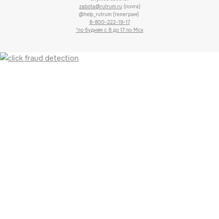
zabota@rutrum.ru
(почта)
@help_rutrum (телеграм)
8-800-222-19-17
*по будням с 8 до 17 по Мск