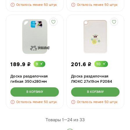
Осталось менее 50 штук
Осталось менее 50 штук
189.9
201.6
9
10
i
i
Доска разделочная
Доска разделочная
гибкая 350х280мм
ЛЮКС 27х19см Р2084
х10
В КОРЗИНУ
В КОРЗИНУ
Осталось менее 50 штук
Осталось менее 50 штук
Товары 1—
24
из
33