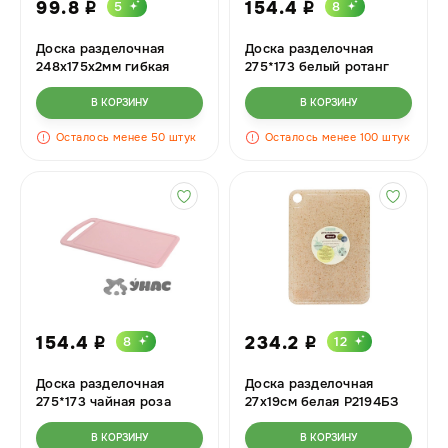
99.8
154.4
5
8
i
i
Доска разделочная
Доска разделочная
248х175х2мм гибкая
275*173 белый ротанг
Серый БШ8446
М1572
В КОРЗИНУ
В КОРЗИНУ
Осталось менее 50 штук
Осталось менее 100 штук
154.4
234.2
8
12
i
i
Доска разделочная
Доска разделочная
275*173 чайная роза
27х19см белая Р2194БЗ
М1572
х10
В КОРЗИНУ
В КОРЗИНУ