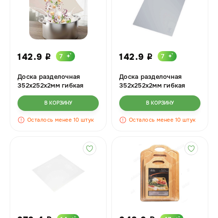
142.9
142.9
7
7
i
i
Доска разделочная
Доска разделочная
352х252х2мм гибкая
352х252х2мм гибкая
Бежевый БШ8447
Серый БШ8449
В КОРЗИНУ
В КОРЗИНУ
Осталось менее 10 штук
Осталось менее 10 штук