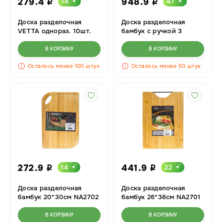
279.4
948.9
14
47
i
i
Доска разделочная
Доска разделочная
VETTA однораз. 10шт.
бамбук с ручкой 3
24*25 438-009
предмета
27х18см/33х23см/39х28см
В КОРЗИНУ
В КОРЗИНУ
Осталось менее 100 штук
Осталось менее 50 штук
272.9
441.9
14
22
i
i
Доска разделочная
Доска разделочная
бамбук 20*30см NA2702
бамбук 26*36см NA2701
В КОРЗИНУ
В КОРЗИНУ