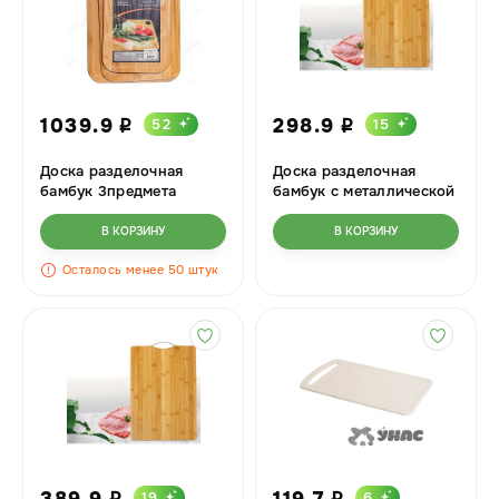
1039.9
298.9
52
15
i
i
Доска разделочная
Доска разделочная
бамбук 3предмета
бамбук с металлической
28х20/33х23/40х28см с
ручкой 34х24х2см
желобком
В КОРЗИНУ
В КОРЗИНУ
Осталось менее 50 штук
389.9
119.7
19
6