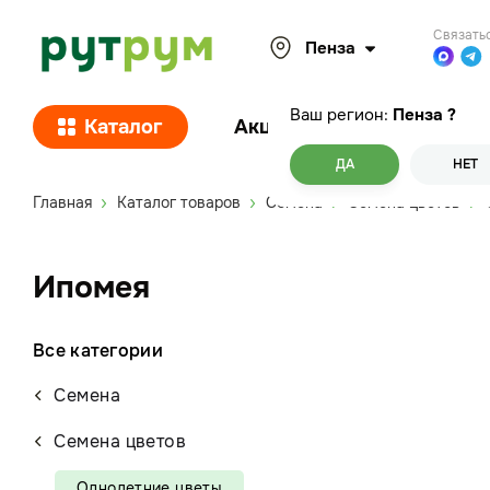
Связать
Пенза
Ваш регион:
Пенза
?
Каталог
Акции
Покупателям
ДА
НЕТ
Главная
Каталог товаров
Семена
Семена цветов
Ипомея
Все категории
Семена
Семена цветов
Однолетние цветы