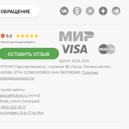
 ОБРАЩЕНИЕ
ОСТАВИТЬ ОТЗЫВ
©2021-2026, ООО
"РУТРУМ" Перспективная ул., строение 9Б, Пенза, Пензенская обл.,
440068, ОГРН 1225800008500 ИНН 5837082865.
Политика
конфиденциальности
Служба заботы:
zabota@rutrum.ru
(почта)
@help_rutrum (телеграм)
8-800-222-19-17
*по будням с 8 до 17 по Мск